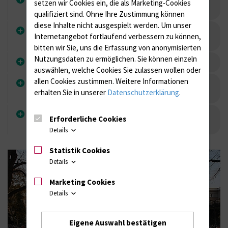
setzen wir Cookies ein, die als Marketing-Cookies
Herr Dr. med. Henri Ammenn
qualifiziert sind. Ohne Ihre Zustimmung können
diese Inhalte nicht ausgespielt werden.
Um unser
Praxis für Gastroenterrologie - Dr. med. Jörg
Internetangebot fortlaufend verbessern zu können,
Ringel & Diego Zendeh
bitten wir Sie, uns die Erfassung von anonymisierten
Nutzungsdaten zu ermöglichen.
Sie können einzeln
Allgemeinmedizin: Dr. med. Hans Lampe
auswählen, welche Cookies Sie zulassen wollen oder
allen Cookies zustimmen. Weitere Informationen
Laboratoriumsmedizin: Prof. Dr. med. Heiko-
erhalten Sie in unserer
Datenschutzerklärung
.
Gundmar Lestin
Dermatologie - Dr. med. Gudrun Göldner, Dipl.
Erforderliche Cookies
Med. Karin Schwarz, Dr. med. Pavel Grünwald
Details
Statistik Cookies
Details
Marketing Cookies
Details
Eigene Auswahl bestätigen