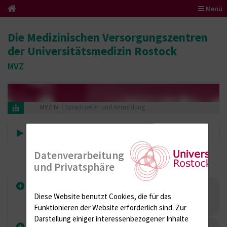
Menü
Die Medizinischen Versorgungszentren
der Universitätsmedizin Rostock
MVZ
MVZ IV
Sprechzeiten und Anmeldung
Sprechzeiten und Anmeldung
Datenverarbeitung
und Privatsphäre
Praxis für Neurologie und Psychiatrie / Kinder-
und Jugendpsychiatrie - Prof. Dr. med.
Diese Website benutzt Cookies, die für das
Johannes Buchmann
Funktionieren der Website erforderlich sind.
Zur
Darstellung einiger interessenbezogener Inhalte
Innere Medizin (Pneumologie/ Allergologie):